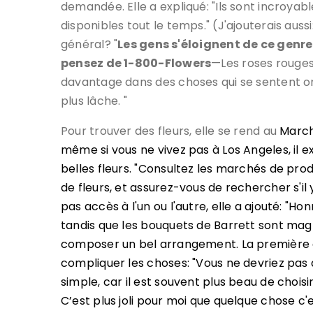
demandée. Elle a expliqué: "Ils sont incroyable
disponibles tout le temps." (J'ajouterais aus
général? "
Les gens s'éloignent de ce gen
pensez de 1-800-Flowers
—Les roses rouges
davantage dans des choses qui se sentent or
plus lâche. "
Pour trouver des fleurs, elle se rend au
March
même si vous ne vivez pas à Los Angeles, il e
belles fleurs. "Consultez les marchés de pro
de fleurs, et assurez-vous de rechercher s'il 
pas accès à l'un ou l'autre, elle a ajouté: "
tandis que les bouquets de Barrett sont magni
composer un bel arrangement. La première 
compliquer les choses: "Vous ne devriez pas 
simple, car il est souvent plus beau de chois
C’est plus joli pour moi que quelque chose c