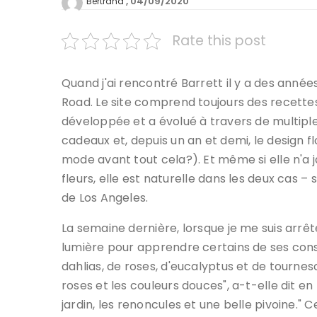
04/09/2020
Bertrand
Rate this post
Quand j'ai rencontré Barrett il y a des années,
Road. Le site comprend toujours des recettes
développée et a évolué à travers de multiples
cadeaux et, depuis un an et demi, le design flo
mode avant tout cela?). Et même si elle n'a ja
fleurs, elle est naturelle dans les deux cas
de Los Angeles.
La semaine dernière, lorsque je me suis arrê
lumière pour apprendre certains de ses conse
dahlias, de roses, d'eucalyptus et de tournesols
roses et les couleurs douces", a-t-elle dit e
jardin, les renoncules et une belle pivoine." C