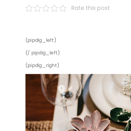
Rate this post
(pipdig_left)
(/ pipdig_left)
(pipdig_right)