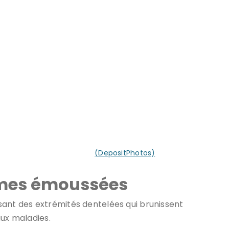
e touchent votre pelouse.
(DepositPhotos)
ames émoussées
sant des extrémités dentelées qui brunissent
aux maladies.