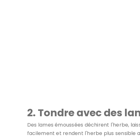
Affûtez ces lames avant qu'elles n
2. Tondre avec des l
Des lames émoussées déchirent l'herbe, lais
facilement et rendent l'herbe plus sensible 