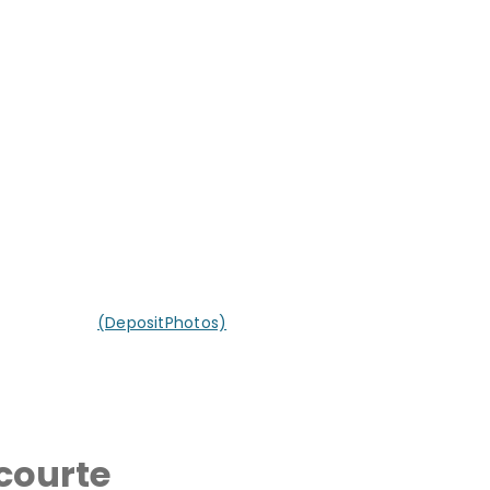
 trop court.
(DepositPhotos)
 courte