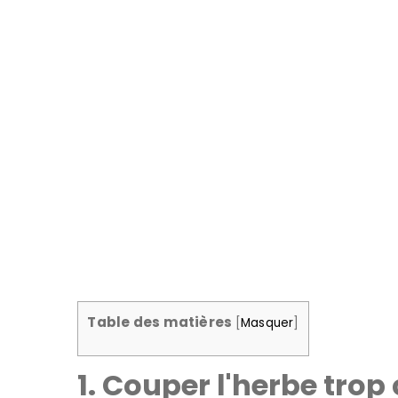
Coupé court, mais pas
Table des matières
[
Masquer
]
1. Couper l'herbe trop