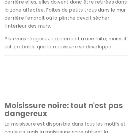
derrière elles, elles doivent donc être retirées dans
la zone affectée. Faites de petits trous dans le mur
derrière l'endroit où la plinthe devait sécher
l'intérieur des murs.
Plus vous réagissez rapidement à une fuite, moins il
est probable que la moisissure se développe.
Les moisissures noires ne sont pas toutes toxiques, mais
elles peuvent quand même perturber vos allergies.
(DepositPhotos)
Moisissure noire: tout n'est pas
dangereux
La moisissure est disponible dans tous les motifs et
couleurs, mais la moisissure noire obtient la