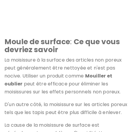
Si vous n'avez qu'à vous soucier de la moisissure de
surface, vaporisez un peu d'extérieur humide (ou
d'intérieur, ou de douche, selon l'emplacement) sur la
zone affectée.
Moule de surface
:
Ce que vous
devriez savoir
La moisissure à la surface des articles non poreux
peut généralement être nettoyée et n'est pas
nocive. Utiliser un produit comme
Mouiller et
oublier
peut être efficace pour éliminer les
moisissures sur les effets personnels non poreux.
D'un autre côté, la moisissure sur les articles poreux
tels que les tapis peut être plus difficile à enlever.
La cause de la moisissure de surface est