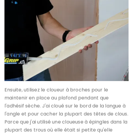
Ensuite, utilisez le cloueur à broches pour le
maintenir en place au plafond pendant que
l'adhésif sèche. J'ai cloué sur le bord de la langue à
l'angle et pour cacher la plupart des têtes de clous.
Parce que j'ai utilisé une cloueuse à épingles dans la
plupart des trous où elle était si petite qu'elle