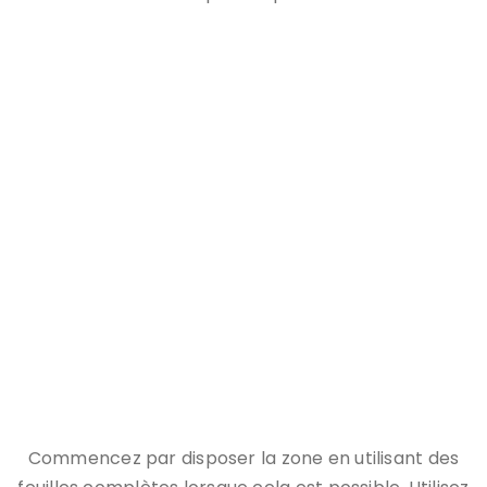
L'installation d'un dosseret est facile une fois que vous
avez retiré le mortier mince de l'équation!
Commencez par disposer la zone en utilisant des