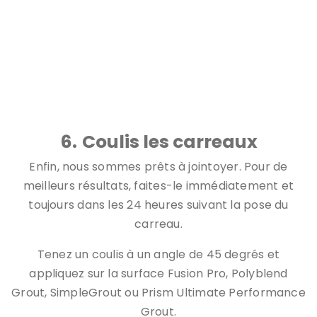
Qu'est-ce qui est si apaisant dans le jointoiement des
carreaux? Je ne sais pas, mais je pourrais faire ça toute la
journée!
6.
Coulis les carreaux
Enfin, nous sommes prêts à jointoyer. Pour de
meilleurs résultats, faites-le immédiatement et
toujours dans les 24 heures suivant la pose du
carreau.
Tenez un coulis à un angle de 45 degrés et
appliquez sur la surface Fusion Pro, Polyblend
Grout, SimpleGrout ou Prism Ultimate Performance
Grout.