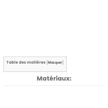
Un dosseret de tuile nécessite moins d'entretien que les
cloisons sèches et améliore la conception de la cuisine –
cela ressemble à un gagnant-gagnant pour moi!
Table des matières
[
Masquer
]
Matériaux: