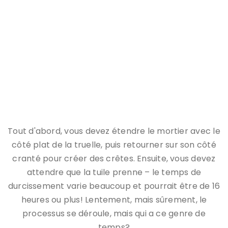
Avec l'aide de Custom Building Products, j'ai facilement
couvert un mur nu avec ce magnifique dosseret – et vous
pouvez aussi!
Tout d'abord, vous devez étendre le mortier avec le
côté plat de la truelle, puis retourner sur son côté
cranté pour créer des crêtes. Ensuite, vous devez
attendre que la tuile prenne – le temps de
durcissement varie beaucoup et pourrait être de 16
heures ou plus! Lentement, mais sûrement, le
processus se déroule, mais qui a ce genre de
temps?