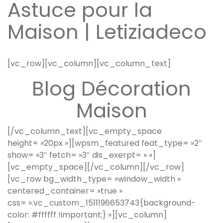
Astuce pour la
Maison | Letiziadeco
[vc_row][vc_column][vc_column_text]
Blog Décoration
Maison
[/vc_column_text][vc_empty_space
height= »20px »][wpsm_featured feat_type= »2″
show= »3″ fetch= »3″ dis_exerpt= » »]
[vc_empty_space][/vc_column][/vc_row]
[vc_row bg_width_type= »window_width »
centered_container= »true »
css= ».vc_custom_1511196653743{background-
color: #ffffff !important;} »][vc_column]