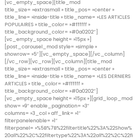
[vc_empty_space][title_mod
title_size= »extrasmall » title_pos= »center »
title_line= »inside-title » title_name= »LES ARTICLES
POPULAIRES » title_color= »#ffffff »
title_background_color= »#0a0202″]
[vc_empty_space height= »15px »]
[post_carousel_mod style= »simple »
showrow= »5″][vc_empty_space][/vc_column]
[/vc_row][vc_row][vc_column][title_mod
title_size= »extrasmall » title_pos= »center »
title_line= »inside-title » title_name= »LES DERNIERS
ARTICLES » title_color= »#ffffff »
title_background_color= »#0a0202″]
[vc_empty_space height= »15px »][grid_loop_mod
show= »9″ enable_pagination= »3″
columns= »3_col » aff_link= »1″
filterpanelenable= »1″
filterpanel= »%5B%7B%22filtertitle%22%3A%22Show%
20all%22%2C%22filtertype%22%3A%22all%22%2C%22fi